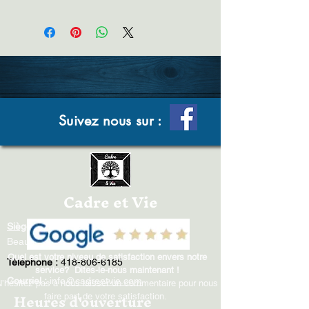
Suivez nous sur :
Cadre et Vie
Siège social
: 120 rue Bertrand,
Beauport, QC G1B 1H7
Quel est votre niveau de satisfaction envers notre
Téléphone :
418-806-6185
service? Dites-le-nous maintenant !​​
Courriel :
info
@cadreetvie.com
N’hésitez pas à nous laisser un commentaire pour nous
Heures d'ouverture
faire part de votre satisfaction.