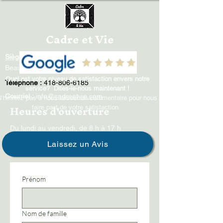
Cadre et Vie
Siège social
: 120 rue Bertrand,
Beauport, QC G1B 1H7
Quel est votre niveau de satisfaction envers notre
Téléphone :
418-806-6185
service? Dites-le-nous maintenant !​​
Courriel :
info
@cadreetvie.com
N’hésitez pas à nous laisser un commentaire pour nous
Heures d'ouverture
faire part de votre satisfaction.
Du lundi au vendredi, de 8 h à 17 h
Laissez un Avis
Prénom
Nom de famille