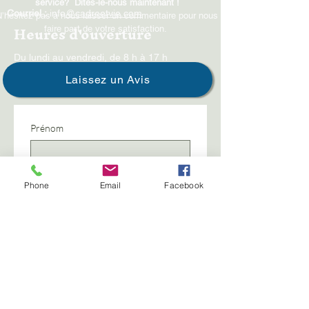
service? Dites-le-nous maintenant !​​
Courriel :
info
@cadreetvie.com
N’hésitez pas à nous laisser un commentaire pour nous
Heures d'ouverture
faire part de votre satisfaction.
Du lundi au vendredi, de 8 h à 17 h
Laissez un Avis
Prénom
Nom de famille
Phone
Email
Facebook
Téléphone
Anniversaire
Année