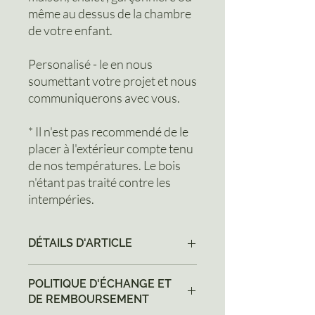
même au dessus de la chambre
de votre enfant.
Personalisé - le en nous
soumettant votre projet et nous
communiquerons avec vous.
* Il n'est pas recommendé de le
placer à l'extérieur compte tenu
de nos températures. Le bois
n'étant pas traité contre les
intempéries.
DÉTAILS D'ARTICLE
Détails d'article. Saisissez ici les
POLITIQUE D'ÉCHANGE ET
caractéristiques de l'article : taille,
DE REMBOURSEMENT
matière et autres détails utiles. Cet