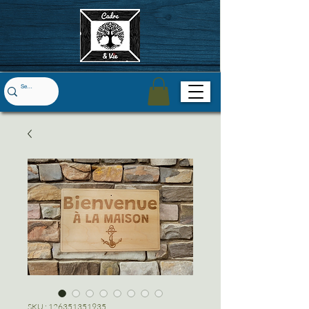
SKU : 126351351935